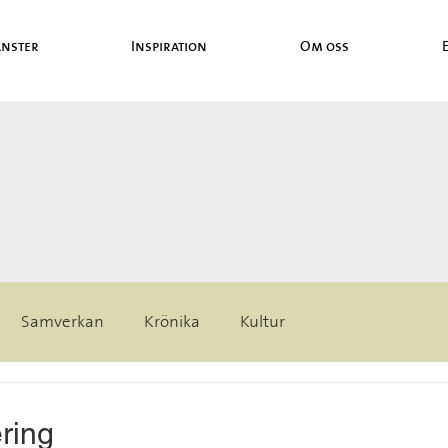
änster
Inspiration
Om oss
Samverkan
Krönika
Kultur
ring