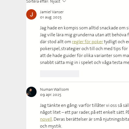
Sortera efter:
Nyast
Jamiel Vanser
01 aug. 2025
Jag hade en kompis som alltid snackade om sina
Jag ville lära mig grunderna utan att behöva 
där stod allt om 
regler för poker
 tydligt och 
pokerspel, strategier och till och med tips för n
att de hade guider för olika varianter som man
snabbt sätta mig in i spelet och våga testa m
Gilla
Svara
Numan Wallsom
09 apr. 2025
Jag tänkte en gång: varför tillåter vi oss så sä
något litet – ett par rader, på ett enkelt sätt.
novell
. Deras berättelser är små njutningsbit
och mystik.