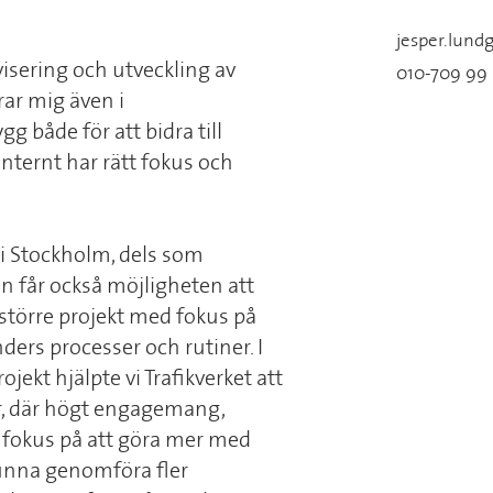
jesper.lund
visering och utveckling av
010-709 99 
ar mig även i
 både för att bidra till
internt har rätt fokus och
 i Stockholm, dels som
 får också möjligheten att
större projekt med fokus på
nders processer och rutiner. I
jekt hjälpte vi Trafikverket att
r, där högt engagemang,
gt fokus på att göra mer med
unna genomföra fler