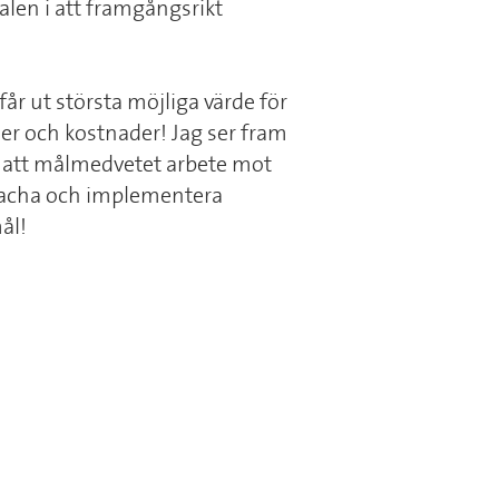
ialen i att framgångsrikt
får ut största möjliga värde för
der och kostnader! Jag ser fram
r att målmedvetet arbete mot
coacha och implementera
ål!