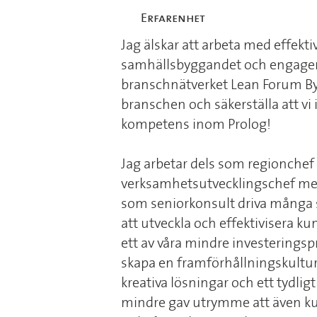
Erfarenhet
Jag älskar att arbeta med effekti
samhällsbyggandet och engager
branschnätverket Lean Forum Bygg
branschen och säkerställa att vi 
kompetens inom Prolog!
Jag arbetar dels som regionchef
verksamhetsutvecklingschef men
som seniorkonsult driva många 
att utveckla och effektivisera ku
ett av våra mindre investeringspro
skapa en framförhållningskultu
kreativa lösningar och ett tydli
mindre gav utrymme att även k