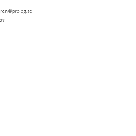
gren@prolog.se
27