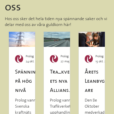
oss
Hos oss sker det hela tiden nya spännande saker och vi
delar med oss av våra guldkorn här!
Prolog
Prolog
Prolog
24 okt. 2025
1 min läsning
27 maj 2025
1 min läsning
15 okt. 2024
Spänning
Trafikverk
Årets
på hög
ets nya
Leanbygg
nivå
Alliansm
are
odell
Prolog vann
Prolog vann
Den 8e
Svenska
Trafikverkets
Oktober
kraftnäts
upphandling
medverkade