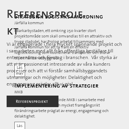
ning i form av
Referensproje
förkortad
Strategisk logistiksamordning
Järfälla kommun
kt
I Barkarbystaden, ett omkring 250 kvarter stort
projektområde som skall omvandlas till en attraktiv och
trygg stadsdel, har Prolog arbetat tillsammans med
Vi är engagerade i flera mycket spännande projekt och
Järfälla kommun för att ta fram en effektiv
i samarbeten med allt från offentliga beställare till
logistiklösning som koordinerar transporter och bidrar
entreprenörer och företag i branschen. Vår styrka är
till en hållbar utbyggnad.
att vi är passionerat intresserade av våra kunders
Läs
processer och att vi förstår samhällsbyggandets
mer
utmaningar och möjligheter. Delaktighet och
engagemang präglar allt vi gör!
Implementering av strategier
MKB
Under tre års tid genomförde MKB i samarbete med
Referensprojekt
Prolog ett omfattande och mycket framgångsrikt
förändringsarbete präglat av energi, engagemang och
delaktighet.
Läs