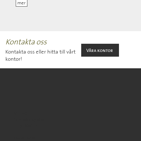
mer
Kontakta oss
Våra kontor
Kontakta oss eller hitta till vårt
kontor!
Malmö
Skomakaregatan 7
211 34 Malmö
Stockholm