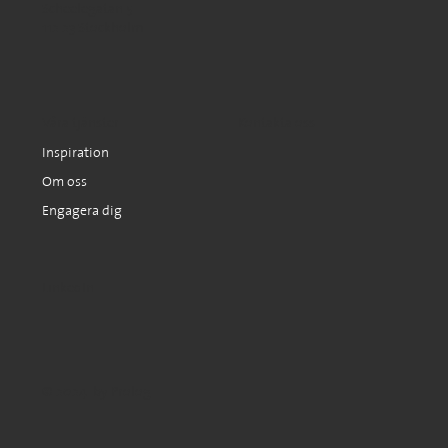
Scheelegatan 5
112 23 Stockholm
Kontakta oss
Våra tjänster
Inspiration
Om oss
Engagera dig
LinkedIn
© 2024 by Prolog