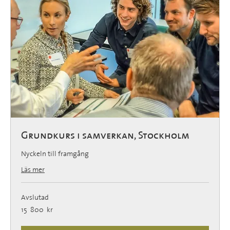
Grundkurs i samverkan, Stockholm
Nyckeln till framgång
Läs mer
Avslutad
15 800
15 800 kr
svenska
kronor