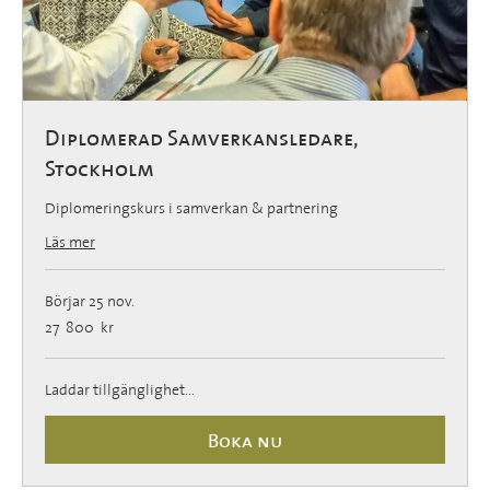
Diplomerad Samverkansledare,
Stockholm
Diplomeringskurs i samverkan & partnering
Läs mer
Börjar 25 nov.
27 800
27 800 kr
svenska
kronor
Laddar tillgänglighet...
Boka nu