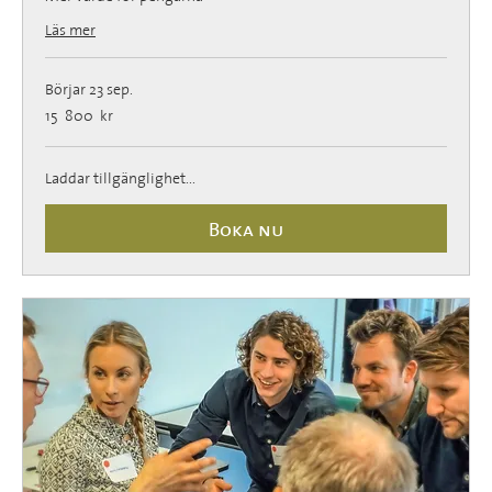
Läs mer
Börjar 23 sep.
15 800
15 800 kr
svenska
kronor
Laddar tillgänglighet...
Boka nu