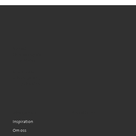
Malmö
Skomakaregatan 7
211 34 Malmö
Stockholm
Scheelegatan 5
112 23 Stockholm
Kontakta oss
Våra tjänster
Inspiration
Om oss