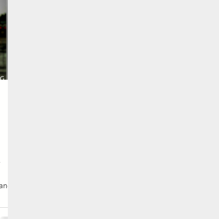
e
gande