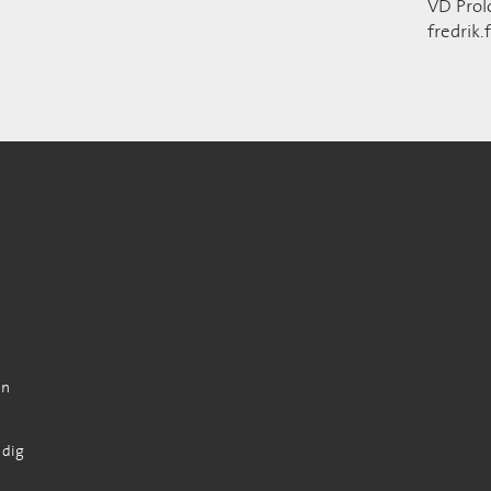
VD Pro
fredrik.
ster
Kontakta oss
on
 dig