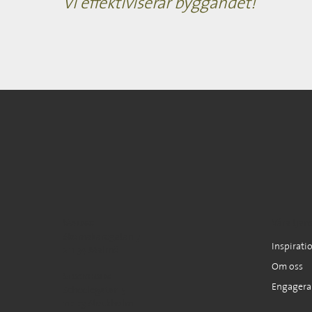
Vi effektiviserar byggandet!
Malmö
Våra tjän
Skomakaregatan 7
Inspirati
211 34 Malmö
Om oss
Stockholm
Engagera
Scheelegatan 5
112 23 Stockholm