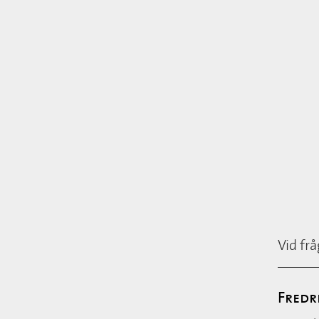
Vid fr
Fredr