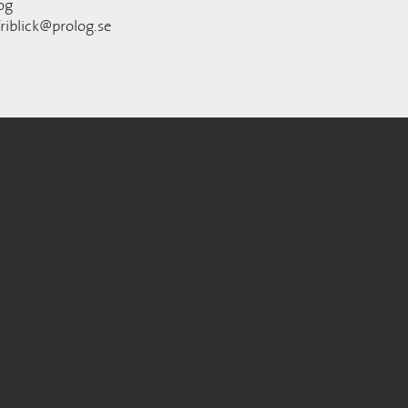
log
friblick@prolog.se
LinkedIn