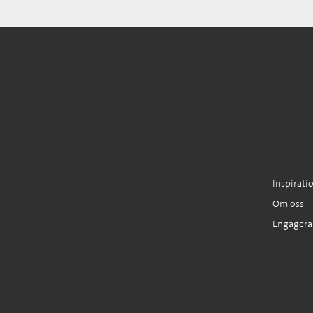
Malmö
Våra tjän
Skomakaregatan 7
Inspirati
211 34 Malmö
Om oss
Stockholm
Engagera
Scheelegatan 5
112 23 Stockholm
© 2024 by Prolog