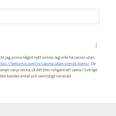
Samverkan Stoc
rafikverkets nya
Alliansmodell
e jag prova något nytt online. Jag ville ha casino utan 
ttps://betconix.com/sv/casino-utan-svensk-licens/
. De 
er varje vecka, så det blev roligare att spela. I Sverige 
tt den kändes enkel och samtidigt varierad.