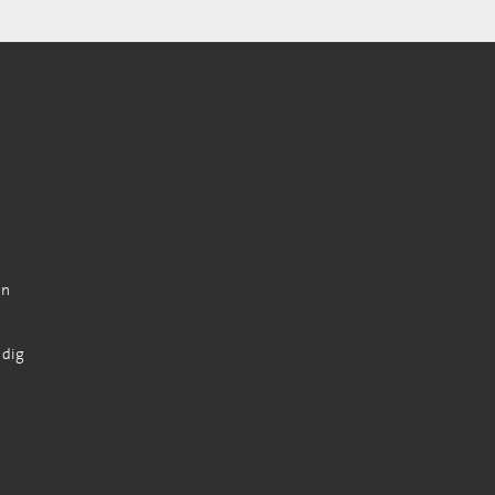
ster
Kontakta oss
on
 dig