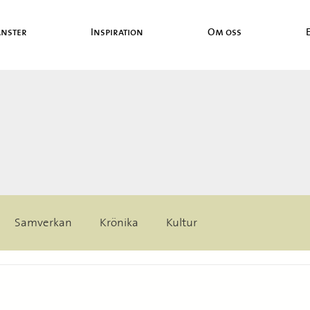
änster
Inspiration
Om oss
Samverkan
Krönika
Kultur