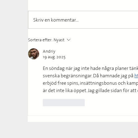
Skriv en kommentar...
Spänning på hög nivå
T
Sortera efter:
Nyast
Andriy
19 aug. 2025
En söndag när jag inte hade några planer tänkt
svenska begränsningar. Då hamnade jag på 
h
erbjöd free spins, insättningsbonus och kampanj
är det inte lika öppet. Jag gillade sidan för a
Gilla
Svara