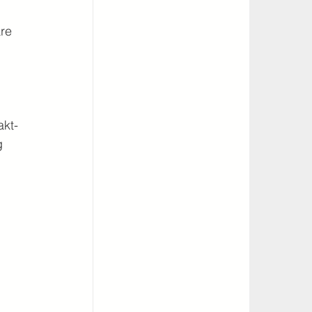
re 
akt-
g 