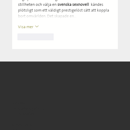
stillheten och välja en 
svenska sexnovell
 kändes 
plötsligt som ett väldigt prestigelöst sätt att koppla 
bort omvärlden. Det skapade en…
Visa mer
Gilla
Svara
Malmö
Skomakaregatan 7
211 34 Malmö
Stockholm