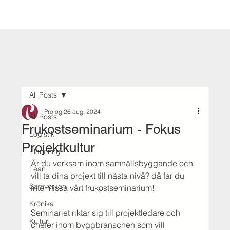
All Posts
Prolog
26 aug. 2024
All Posts
Frukostseminarium - Fokus
Logistik
Projektkultur
Planering
Är du verksam inom samhällsbyggande och 
Lean
vill ta dina projekt till nästa nivå? då får du 
Samverkan
inte missa vårt frukostseminarium!
Krönika
Seminariet riktar sig till projektledare och 
Kultur
chefer inom byggbranschen som vill 