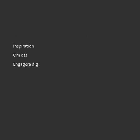
Scheelegatan 5
112 23 Stockholm
Kontakta oss
Våra tjänster
Inspiration
Om oss
Engagera dig
LinkedIn
© 2024 by Prolog